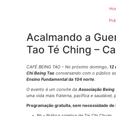
Ho
Prá
Acalmando a Guer
Tao Té Ching – Ca
CAFÉ BEING TAO – No próximo domingo,
12 
Chi Being Tao
conversando com o público so
Ensino Fundamental da 104 norte
.
O evento é um convite da
Associação Being
uma vida mais fraterna, pacífica e saudável, p
Programação gratuita, sem necessidade de i
8h – Prática coletiva de Tai Chi Chuan