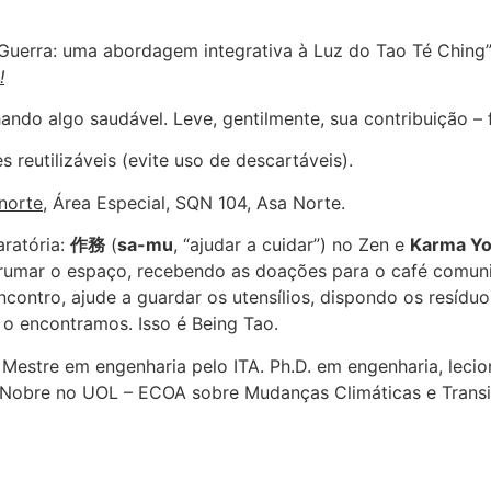
Guerra: uma abordagem integrativa à Luz do Tao Té Chin
!
ndo algo saudável. Leve, gentilmente, sua contribuição – f
 reutilizáveis (evite uso de descartáveis).
norte
, Área Especial, SQN 104, Asa Norte.
aratória:
作務
(
sa-mu
, “ajudar a cuidar”) no Zen e
Karma Y
rumar o espaço, recebendo as doações para o café comuni
ncontro, ajude a guardar os utensílios, dispondo os resídu
o encontramos. Isso é Being Tao.
Mestre em engenharia pelo ITA. Ph.D. em engenharia, lecio
s Nobre no UOL – ECOA sobre Mudanças Climáticas e Transi