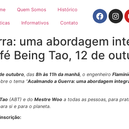
me
Quem Somos
Histórico
ticas
Informativos
Contato
ra: uma abordagem inte
fé Being Tao, 12 de ou
de outubro
, das
8h às 11h da manhã
, o engenheiro
Flamini
bre o tema “
Acalmando a Guerra: uma abordagem integrat
 Tao
(ABT) e do
Mestre Woo
a todas as pessoas, para pratic
ara si e para o planeta.
nscrição: