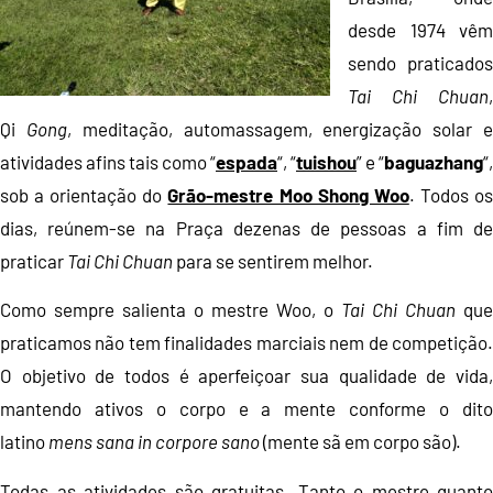
desde 1974 vêm
sendo praticados
Tai Chi Chuan
,
Qi
Gong
, meditação, automassagem, energização solar 
atividades afins tais como “
espada
“, “
tuishou
” e “
baguazhang
“,
sob a orientação do
Grão-mestre Moo Shong Woo
. Todos o
dias, reúnem-se na Praça dezenas de pessoas a fim de
praticar
Tai Chi Chuan
para se sentirem melhor.
Como sempre salienta o mestre Woo, o
Tai Chi Chuan
que
praticamos não tem finalidades marciais nem de competição.
O objetivo de todos é aperfeiçoar sua qualidade de vida,
mantendo ativos o corpo e a mente conforme o dito
latino
mens sana in corpore sano
(mente sã em corpo são).
Todas as atividades são gratuitas. Tanto o mestre quanto