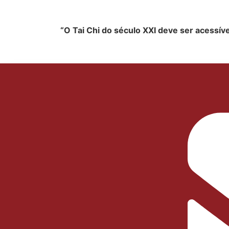
“O Tai C
hi d
o sécul
o XXI dev
e ser acess
ív