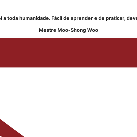
el a toda hu
ma
nida
de. Fácil de aprender e de praticar, dev
Mestre Moo-Shong Woo